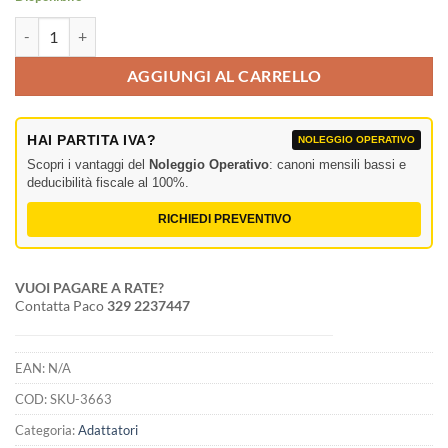
SK109 Adattatore da spina cannon a connettore per speaker femm. qu
AGGIUNGI AL CARRELLO
HAI PARTITA IVA?
NOLEGGIO OPERATIVO
Scopri i vantaggi del
Noleggio Operativo
: canoni mensili bassi e
deducibilità fiscale al 100%.
RICHIEDI PREVENTIVO
VUOI PAGARE A RATE?
Contatta Paco
329 2237447
EAN:
N/A
COD:
SKU-3663
Categoria:
Adattatori