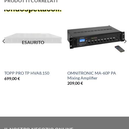
PRODOTTI CORRELATI
ESAURITO
OMNITRONIC MA-60P PA
TOPP PRO TP HVA8.150
Mixing Amplifier
699,00
€
209,00
€