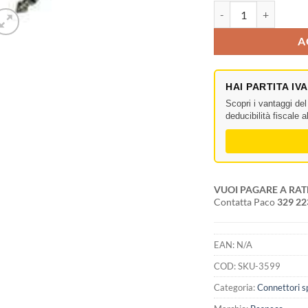
XNP3C Jack stereo pro
A
HAI PARTITA IV
Scopri i vantaggi de
deducibilità fiscale 
VUOI PAGARE A RAT
Contatta Paco
329 2
EAN:
N/A
COD:
SKU-3599
Categoria:
Connettori s