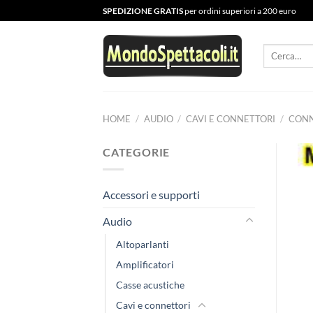
Salta
SPEDIZIONE GRATIS
per ordini superiori a 200 euro
ai
contenuti
Cerca:
HOME
/
AUDIO
/
CAVI E CONNETTORI
/
CONN
CATEGORIE
Accessori e supporti
Audio
Altoparlanti
Amplificatori
Casse acustiche
Cavi e connettori