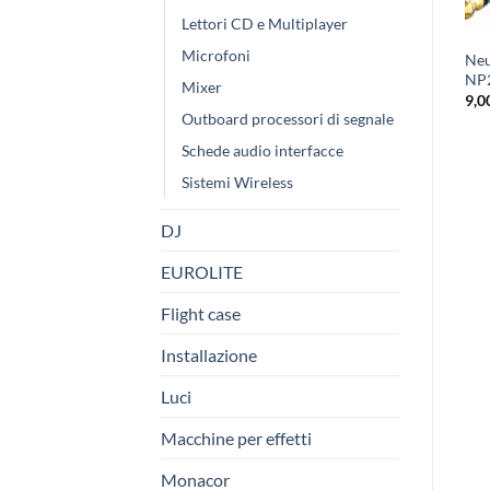
Lettori CD e Multiplayer
Microfoni
YS228B jack stereo
YS207 jack mono ad angolo
Neu
professionale 6,3mm
professionale 6,3mm
NP
Mixer
2,00
€
2,00
€
9,0
Outboard processori di segnale
Schede audio interfacce
Sistemi Wireless
DJ
EUROLITE
Flight case
Installazione
Luci
Macchine per effetti
Monacor