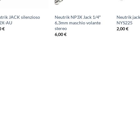
trik JACK silenzioso
Neutrik NP3X Jack 1/4″
Neutrik jack
2X-AU
6,3mm maschio volante
NYS225
stereo
0
€
2,00
€
6,00
€