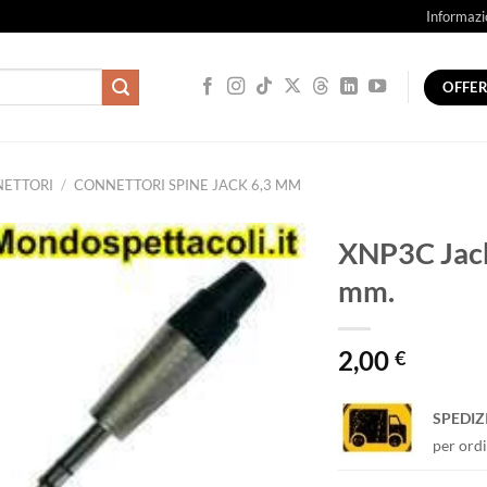
Informazi
OFFE
ETTORI
/
CONNETTORI SPINE JACK 6,3 MM
XNP3C Jack
mm.
2,00
€
SPEDIZ
per ordi