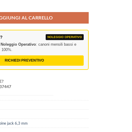
fessionale 6,3 mm. quantità
GGIUNGI AL CARRELLO
A?
NOLEGGIO OPERATIVO
l
Noleggio Operativo
: canoni mensili bassi e
al 100%.
RICHIEDI PREVENTIVO
E?
237447
pine jack 6,3 mm