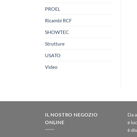
PROEL
Ricambi RCF
SHOWTEC
Strutture
USATO
Video
IL NOSTRO NEGOZIO
Da a
ONLINE
e lu
è di