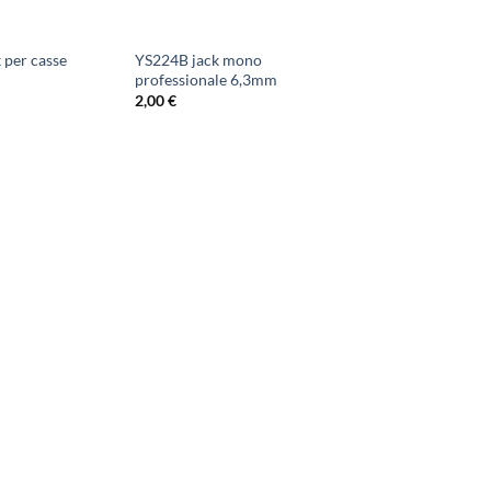
 per casse
YS224B jack mono
professionale 6,3mm
2,00
€