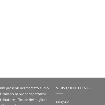
nni presenti nel mercato audio
SERVIZIO CLIENTI
ci italiano, la Mondospettacoli
stributore ufficiale dei migliori
Negozio