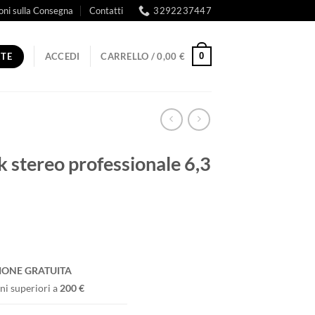
oni sulla Consegna
Contatti
3292237447
RTE
0
ACCEDI
CARRELLO /
0,00
€
 stereo professionale 6,3
IONE GRATUITA
ni superiori a
200 €