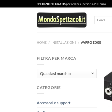
Salta
SPEDIZIONE GRATIS
per ordini superiori a 200 euro
ai
contenuti
Cerca:
HOME
/
INSTALLAZIONE
/
AVPRO EDGE
FILTRA PER MARCA
CATEGORIE
Accessori e supporti