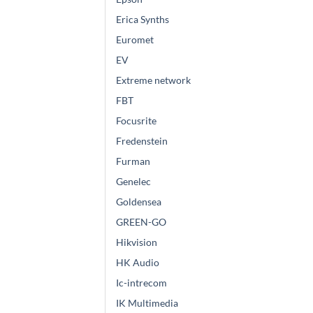
Erica Synths
Euromet
EV
Extreme network
FBT
Focusrite
Fredenstein
Furman
Genelec
Goldensea
GREEN-GO
Hikvision
HK Audio
Ic-intrecom
IK Multimedia