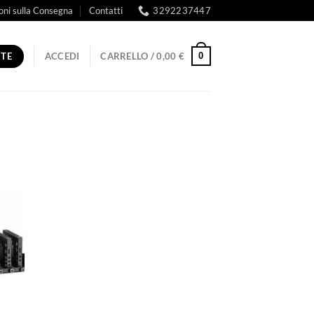
oni sulla Consegna
Contatti
3292237447
RTE
0
ACCEDI
CARRELLO /
0,00
€