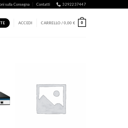
oni sulla Consegna
Contatti
3292237447
RTE
0
ACCEDI
CARRELLO /
0,00
€