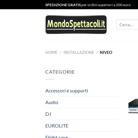
Salta
SPEDIZIONE GRATIS
per ordini superiori a 200 euro
ai
contenuti
Cerca:
HOME
/
INSTALLAZIONE
/
NIVEO
CATEGORIE
Accessori e supporti
Audio
DJ
EUROLITE
Flight case