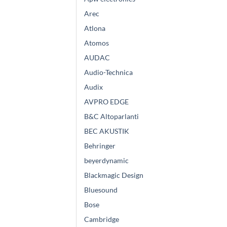
Arec
Atlona
Atomos
AUDAC
Audio-Technica
Audix
AVPRO EDGE
B&C Altoparlanti
BEC AKUSTIK
Behringer
beyerdynamic
Blackmagic Design
Bluesound
Bose
Cambridge