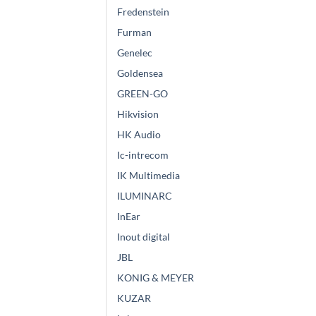
Fredenstein
Furman
Genelec
Goldensea
GREEN-GO
Hikvision
HK Audio
Ic-intrecom
IK Multimedia
ILUMINARC
InEar
Inout digital
JBL
KONIG & MEYER
KUZAR