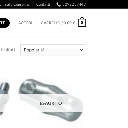
oni sulla Consegna
Contatti
3292237447
RTE
0
ACCEDI
CARRELLO /
0,00
€
Popolarità
risultati
ESAURITO