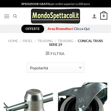
Salta
SPEDIZIONE GRATIS
per ordini superiori a 200 euro
ai
contenuti
0
OFFERTE
Area Rivenditori
Clicca Qui
HOME
/
PROEL
/
TRUSSING
/
TRUSSING
/
CONICAL TRUSS
SERIE 29
FILTRA