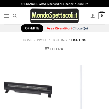
Salta
SPEDIZIONE GRATIS
per ordini superiori a 200 euro
ai
contenuti
0
OFFERTE
Area Rivenditori
Clicca Qui
HOME
/
PROEL
/
LIGHTING
/
LIGHTING
FILTRA