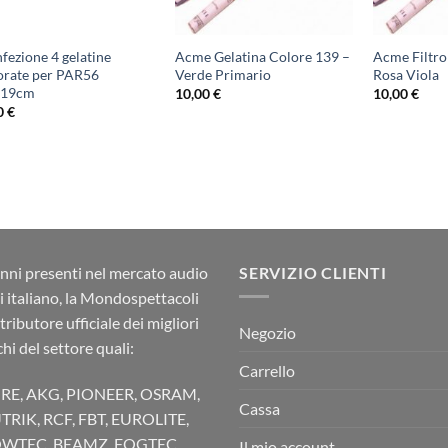
fezione 4 gelatine
Acme Gelatina Colore 139 –
Acme Filtro
orate per PAR56
Verde Primario
Rosa Viola
x19cm
10,00
€
10,00
€
0
€
nni presenti nel mercato audio
SERVIZIO CLIENTI
ci italiano, la Mondospettacoli
stributore ufficiale dei migliori
Negozio
hi del settore quali:
Carrello
RE, AKG, PIONEER, OSRAM,
Cassa
TRIK, RCF, FBT, EUROLITE,
WTEC, BEAMZ, FOGTEC,
Il mio account