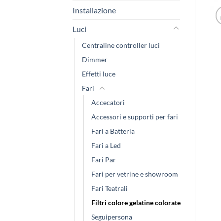
Installazione
Luci
Centraline controller luci
Dimmer
Effetti luce
Fari
Accecatori
Accessori e supporti per fari
Fari a Batteria
Fari a Led
Fari Par
Fari per vetrine e showroom
Fari Teatrali
Filtri colore gelatine colorate
Seguipersona