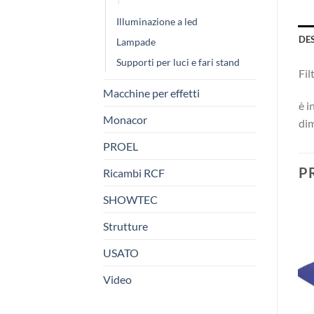
Illuminazione a led
DE
Lampade
Supporti per luci e fari stand
Fil
Macchine per effetti
è i
Monacor
di
PROEL
P
Ricambi RCF
SHOWTEC
Strutture
USATO
Video