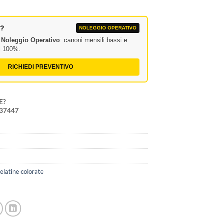
A?
NOLEGGIO OPERATIVO
l
Noleggio Operativo
: canoni mensili bassi e
al 100%.
RICHIEDI PREVENTIVO
E?
237447
 gelatine colorate