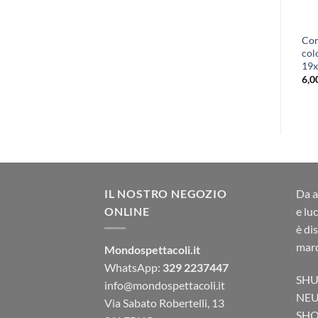
Acme Filtro Colore 124 –
Acme Gelatina Colore 116 –
Con
Verde Scuro
Blu/Verde Medio
col
19
10,00
€
10,00
€
6,0
IL NOSTRO NEGOZIO
Da a
ONLINE
e lu
è di
marc
Mondospettacoli.it
WhatsApp:
329 2237447
SHU
info@mondospettacoli.it
NEU
Via Sabato Robertelli, 13
SHO