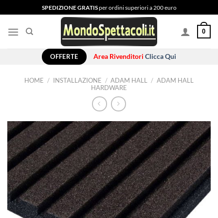
Salta
SPEDIZIONE GRATIS
per ordini superiori a 200 euro
ai
contenuti
0
OFFERTE
Area Rivenditori
Clicca Qui
HOME
/
INSTALLAZIONE
/
ADAM HALL
/
ADAM HALL
HARDWARE