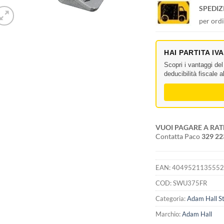
SPEDIZ
per ordi
HAI PARTITA IV
Scopri i vantaggi de
deducibilità fiscale 
VUOI PAGARE A RAT
Contatta Paco
329 2
EAN:
404952113555
COD:
SWU375FR
Categoria:
Adam Hall S
Marchio:
Adam Hall