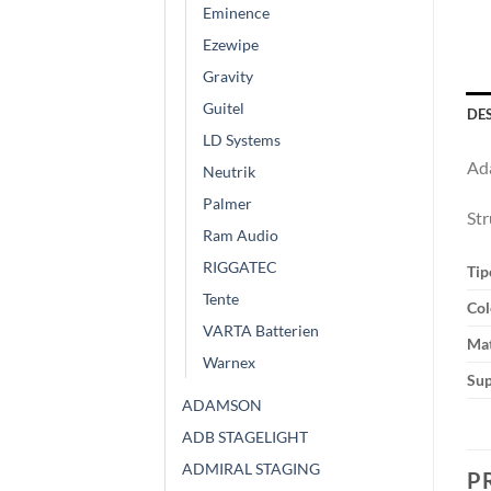
Eminence
Ezewipe
Gravity
Guitel
DE
LD Systems
Ada
Neutrik
Palmer
Str
Ram Audio
RIGGATEC
Tip
Tente
Col
VARTA Batterien
Mat
Warnex
Sup
ADAMSON
ADB STAGELIGHT
ADMIRAL STAGING
P