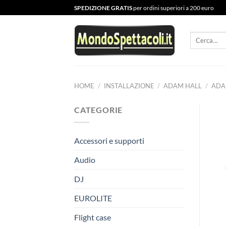
Salta
SPEDIZIONE GRATIS
per ordini superiori a 200 euro
ai
contenuti
Cerca:
HOME
/
INSTALLAZIONE
/
ADAM HALL
/
ADA
CATEGORIE
Accessori e supporti
Audio
DJ
EUROLITE
Flight case