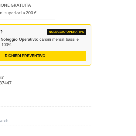
IONE GRATUITA
ni superiori a
200 €
A?
NOLEGGIO OPERATIVO
l
Noleggio Operativo
: canoni mensili bassi e
al 100%.
RICHIEDI PREVENTIVO
E?
237447
2
tands