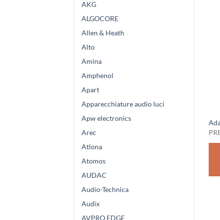
AKG
ALGOCORE
Allen & Heath
Alto
Amina
Amphenol
Apart
Apparecchiature audio luci
Apw electronics
Adam Hall Stands DSM 45 B
Adam Hall Stands SCS 19
Ada
Arec
PREZZO SU RICHIESTA
PREZZO SU RICHIESTA
PR
Atlona
RICHIEDI
RICHIEDI
Atomos
PREVENTIVO
PREVENTIVO
AUDAC
Audio-Technica
Audix
AVPRO EDGE