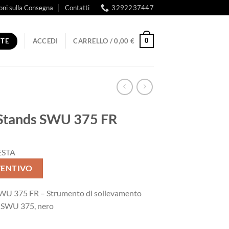
oni sulla Consegna
Contatti
3292237447
RTE
0
ACCEDI
CARRELLO /
0,00
€
Stands SWU 375 FR
ESTA
VENTIVO
WU 375 FR – Strumento di sollevamento
p SWU 375, nero