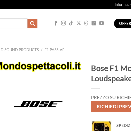
Informazi
OFFE
ED SOUND PRODUCTS
/
F1 PASSIVE
Bose F1 Mo
Loudspeake
PREZZO SU RICHI
RICHIEDI PRE
SPEDIZ