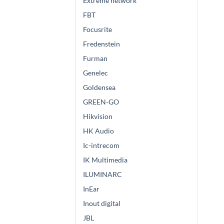
Extreme network
FBT
Focusrite
Fredenstein
Furman
Genelec
Goldensea
GREEN-GO
Hikvision
HK Audio
Ic-intrecom
IK Multimedia
ILUMINARC
InEar
Inout digital
JBL