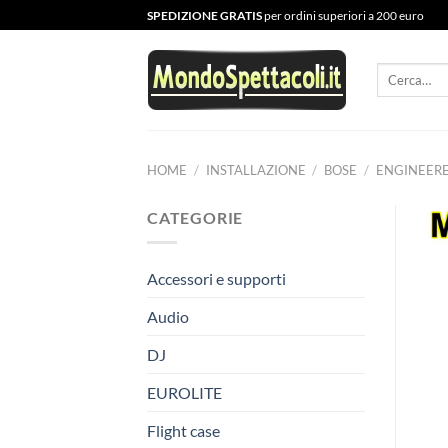
Salta
SPEDIZIONE GRATIS
per ordini superiori a 200 euro
ai
contenuti
Cerca:
HOME
/
INSTALLAZIONE
/
BOSE
/
ENGINEER
CATEGORIE
Accessori e supporti
Audio
DJ
EUROLITE
Flight case