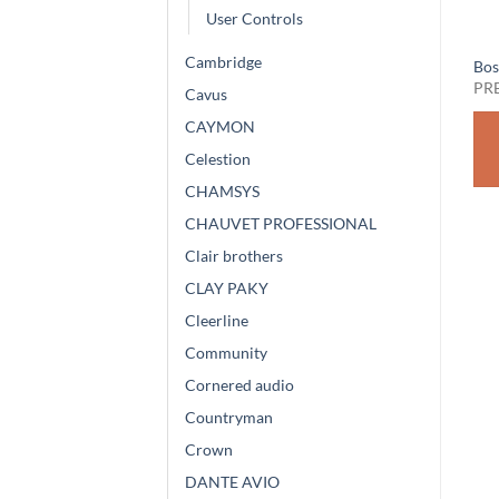
User Controls
Cambridge
Bose DesignMax DM6C
Bose FreeSpace FS2P White
Bos
White
PREZZO SU RICHIESTA
PR
Cavus
PREZZO SU RICHIESTA
CAYMON
RICHIEDI
RICHIEDI
Celestion
PREVENTIVO
PREVENTIVO
CHAMSYS
CHAUVET PROFESSIONAL
Clair brothers
CLAY PAKY
Cleerline
Community
Cornered audio
Countryman
Crown
DANTE AVIO