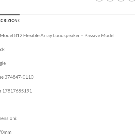
SCRIZIONE
Model 812 Flexible Array Loudspeaker – Passive Model
ck
gle
se 374847-0110
n 17817685191
ensioni:
470mm