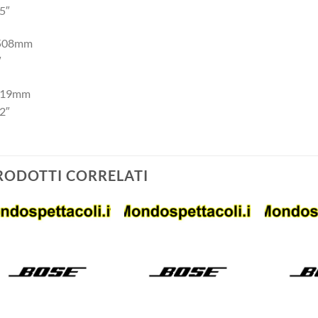
5″
508mm
″
819mm
2″
RODOTTI CORRELATI