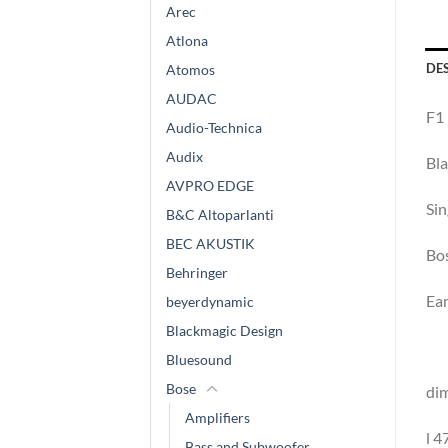
Arec
Atlona
DE
Atomos
AUDAC
F1 
Audio-Technica
Audix
Bla
AVPRO EDGE
Sin
B&C Altoparlanti
BEC AKUSTIK
Bo
Behringer
Ea
beyerdynamic
Blackmagic Design
Bluesound
Bose
dim
Amplifiers
l 
Bass and Subwoofer