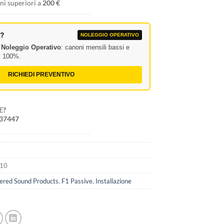
ni superiori a
200 €
A?
NOLEGGIO OPERATIVO
l
Noleggio Operativo
: canoni mensili bassi e
al 100%.
RICHIEDI PREVENTIVO
E?
237447
110
ered Sound Products
,
F1 Passive
,
Installazione