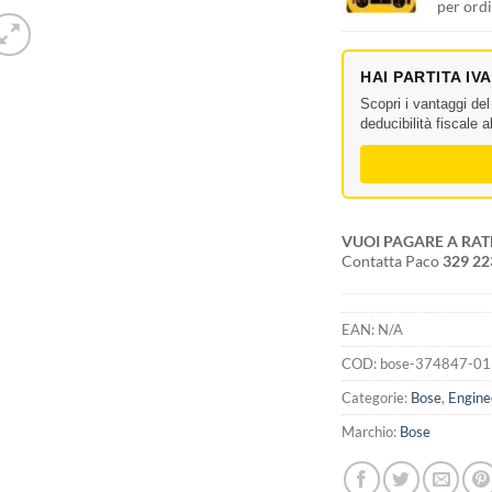
per ordi
HAI PARTITA IV
Scopri i vantaggi de
deducibilità fiscale 
VUOI PAGARE A RAT
Contatta Paco
329 2
EAN:
N/A
COD:
bose-374847-0
Categorie:
Bose
,
Engine
Marchio:
Bose