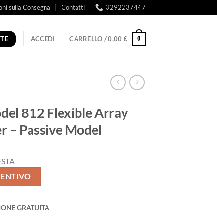
oni sulla Consegna
Contatti
3292237447
RTE
0
ACCEDI
CARRELLO /
0,00
€
del 812 Flexible Array
r – Passive Model
ESTA
VENTIVO
IONE GRATUITA