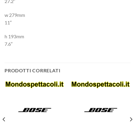
27.2″
w 279mm
11″
h 193mm
7.6″
PRODOTTI CORRELATI