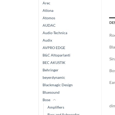
Arec
Atlona
Atomos
DE
AUDAC
Audio-Technica
Ro
Audix
Bla
AVPRO EDGE
B&C Altoparlanti
Sin
BEC AKUSTIK
Behringer
Bo
beyerdynamic
Ea
Blackmagic Design
Bluesound
Bose
dim
Amplifiers
Bass and Subwoofer