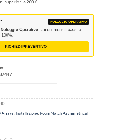
ni superiori a
200 €
A?
NOLEGGIO OPERATIVO
l
Noleggio Operativo
: canoni mensili bassi e
al 100%.
RICHIEDI PREVENTIVO
E?
237447
240
 Arrays
,
Installazione
,
RoomMatch Asymmetrical