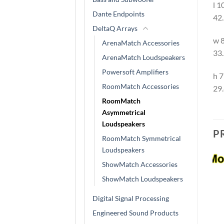
l 
Dante Endpoints
42.
DeltaQ Arrays
w 
ArenaMatch Accessories
33.
ArenaMatch Loudspeakers
Powersoft Amplifiers
h 
RoomMatch Accessories
29.
RoomMatch
Asymmetrical
Loudspeakers
P
RoomMatch Symmetrical
Loudspeakers
ShowMatch Accessories
ShowMatch Loudspeakers
Digital Signal Processing
Engineered Sound Products