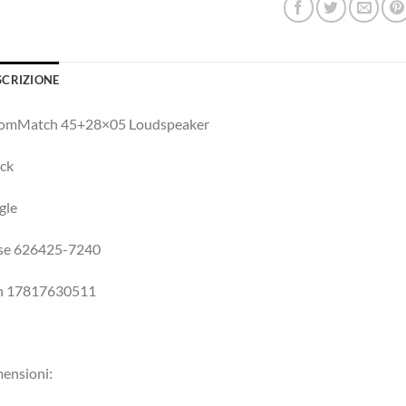
SCRIZIONE
omMatch 45+28×05 Loudspeaker
ck
gle
se 626425-7240
n 17817630511
ensioni: