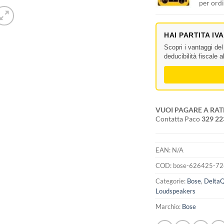
per ordi
HAI PARTITA IV
Scopri i vantaggi de
deducibilità fiscale 
VUOI PAGARE A RAT
Contatta Paco
329 2
EAN:
N/A
COD:
bose-626425-7
Categorie:
Bose
,
DeltaQ
Loudspeakers
Marchio:
Bose