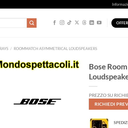
Informazi
OFFE
RAYS
/
ROOMMATCH ASYMMETRICAL LOUDSPEAKERS
Bose Room
Loudspeak
PREZZO SU RICHI
RICHIEDI PRE
SPEDIZ