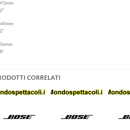
1073mm
2″
845mm
2″
756mm
8″
RODOTTI CORRELATI