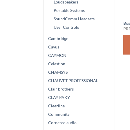
Loudspeakers
Portable Systems
SoundComm Headsets
Bose DesignMax DM3C
Bose DesignMax DM6SE
Bos
User Controls
Black
Black
PR
PREZZO SU RICHIESTA
PREZZO SU RICHIESTA
Cambridge
RICHIEDI
RICHIEDI
Cavus
PREVENTIVO
PREVENTIVO
CAYMON
Celestion
CHAMSYS
CHAUVET PROFESSIONAL
Clair brothers
CLAY PAKY
Cleerline
Community
Cornered audio