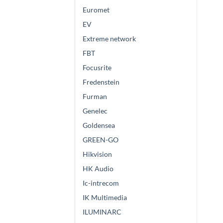
Euromet
EV
Extreme network
FBT
Focusrite
Fredenstein
Furman
Genelec
Goldensea
GREEN-GO
Hikvision
HK Audio
Ic-intrecom
IK Multimedia
ILUMINARC