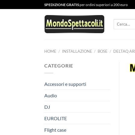
Salta
SPEDIZIONE GRATIS
per ordini superiori a 200 euro
ai
contenuti
Cerca:
HOME
/
INSTALLAZIONE
/
BOSE
/
DELTAQ AR
CATEGORIE
Accessori e supporti
Audio
DJ
EUROLITE
Flight case