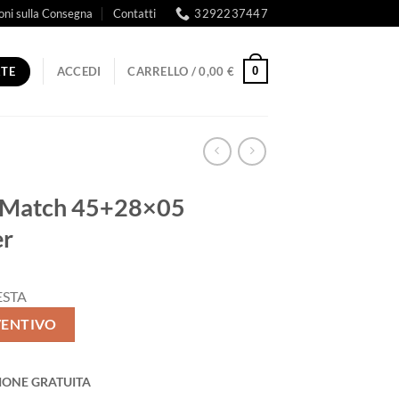
oni sulla Consegna
Contatti
3292237447
RTE
0
ACCEDI
CARRELLO /
0,00
€
Match 45+28×05
er
ESTA
VENTIVO
IONE GRATUITA