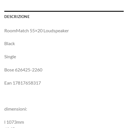
DESCRIZIONE
RoomMatch 55×20 Loudspeaker
Black
Single
Bose 626425-2260
Ean 17817658317
dimensioni:
l 1073mm