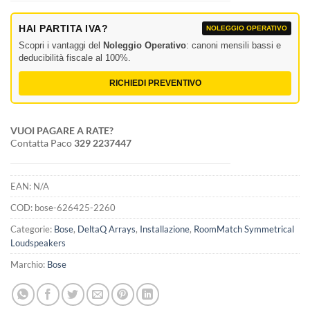
HAI PARTITA IVA?
NOLEGGIO OPERATIVO
Scopri i vantaggi del
Noleggio Operativo
: canoni mensili bassi e
deducibilità fiscale al 100%.
RICHIEDI PREVENTIVO
VUOI PAGARE A RATE?
Contatta Paco
329 2237447
EAN:
N/A
COD:
bose-626425-2260
Categorie:
Bose
,
DeltaQ Arrays
,
Installazione
,
RoomMatch Symmetrical
Loudspeakers
Marchio:
Bose