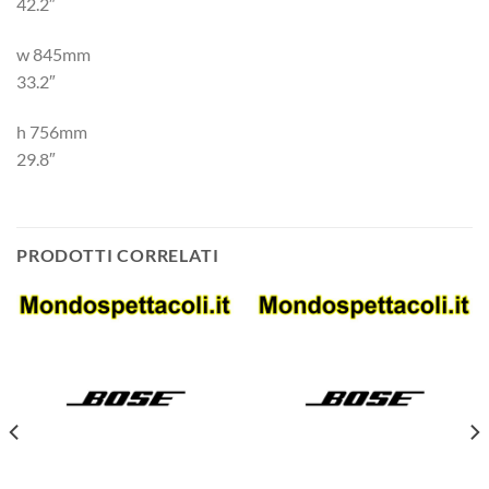
42.2″
w 845mm
33.2″
h 756mm
29.8″
PRODOTTI CORRELATI