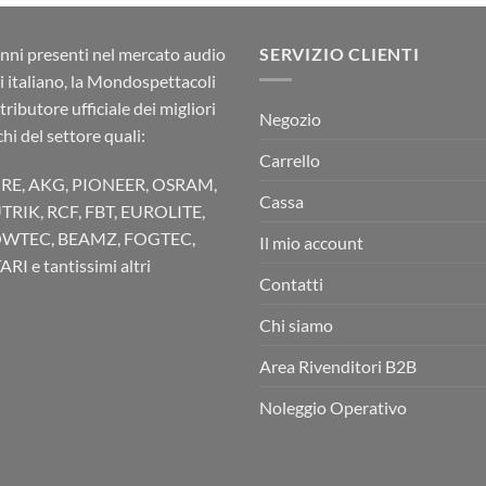
nni presenti nel mercato audio
SERVIZIO CLIENTI
ci italiano, la Mondospettacoli
stributore ufficiale dei migliori
Negozio
hi del settore quali:
Carrello
RE, AKG, PIONEER, OSRAM,
Cassa
TRIK, RCF, FBT, EUROLITE,
WTEC, BEAMZ, FOGTEC,
Il mio account
RI e tantissimi altri
Contatti
Chi siamo
Area Rivenditori B2B
Noleggio Operativo