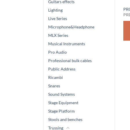
Guitars effects
PROEL PLDSET01
PROEL PLKCP
PR
Lighting
PREZZO SU RICHIESTA
PREZZO SU RICHIESTA
PR
Live Series
RICHIEDI
RICHIEDI
Microphone&Headphone
MLX Series
PREVENTIVO
PREVENTIVO
Musical Instruments
Pro Audio
Professional bulk cables
Public Address
Ricambi
Snares
Sound Systems
Stage Equipment
Stage Platform
Stools and benches
Trussing