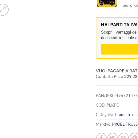
per ordi
HAI PARTITA IV
Scopri i vantaggi de
deducibilità fiscale 
VUOI PAGARE A RAT
Contatta Paco
329 2
EAN:
803249672147
COD:
PLKPC
Categoria:
Frame truss 
Marchio:
PROEL TRUS