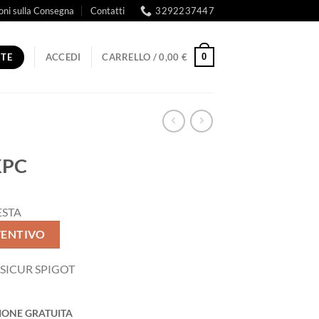
oni sulla Consegna
Contatti
3292237447
RTE
0
ACCEDI
CARRELLO /
0,00
€
KPC
ESTA
VENTIVO
 SICUR SPIGOT
IONE GRATUITA