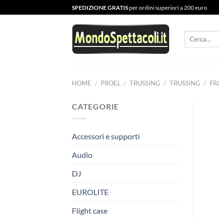
Salta
SPEDIZIONE GRATIS
per ordini superiori a 200 euro
ai
contenuti
Cerca:
HOME
/
PROEL
/
TRUSSING
/
TRUSSING
/
FR
CATEGORIE
Accessori e supporti
Audio
DJ
EUROLITE
Flight case