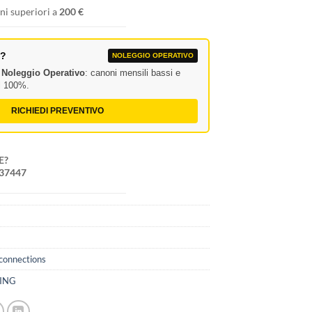
ni superiori a
200 €
A?
NOLEGGIO OPERATIVO
l
Noleggio Operativo
: canoni mensili bassi e
al 100%.
RICHIEDI PREVENTIVO
E?
237447
5
connections
SING