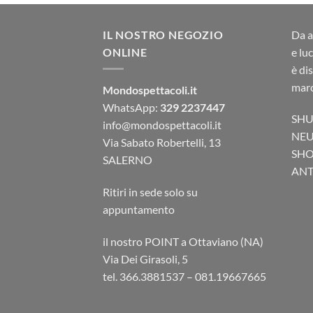
IL NOSTRO NEGOZIO
Da a
ONLINE
e lu
è di
marc
Mondospettacoli.it
WhatsApp:
329 2237447
SHU
info@mondospettacoli.it
NEU
Via Sabato Robertelli, 13
SHO
SALERNO
ANTA
Ritiri in sede solo su
appuntamento
il nostro POINT a Ottaviano (NA)
Via Dei Girasoli, 5
tel. 366.3881537 – 081.19667665