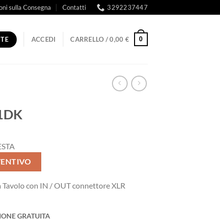
oni sulla Consegna
Contatti
3292237447
RTE
0
ACCEDI
CARRELLO /
0,00
€
01DK
ESTA
VENTIVO
a Tavolo con IN / OUT connettore XLR
IONE GRATUITA