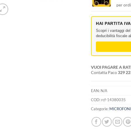
per ordi
HAI PARTITA IV
Scopri i vantaggi de
deducibilità fiscale 
VUOI PAGARE A RAT
Contatta Paco
329 2
EAN:
N/A
COD:
rcf-14380035
Categorie:
MICROFONI