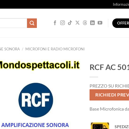
Informazi
OFFE
NE SONORA
/
MICROFONI E RADIO MICROFONI
RCF AC 5
PREZZO SU RICHI
RICHIEDI PRE
Base Microfonica d
SPEDIZ