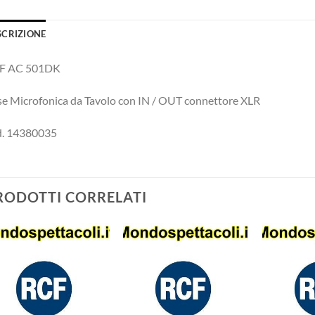
SCRIZIONE
F AC 501DK
e Microfonica da Tavolo con IN / OUT connettore XLR
d. 14380035
RODOTTI CORRELATI