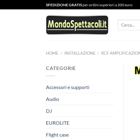
Salta
SPEDIZIONE GRATIS
per ordini superiori a 200 euro
ai
contenuti
Cerca:
HOME
/
INSTALLAZIONE
/
RCF AMPLIFICAZIO
CATEGORIE
Accessori e supporti
Audio
DJ
EUROLITE
Flight case