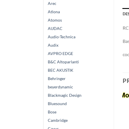
Arec
Atlona
DE
Atomos
RC
AUDAC
Audio-Technica
Bas
Audix
AVPRO EDGE
co
B&C Altoparlanti
BEC AKUSTIK
Behringer
P
beyerdynamic
Blackmagic Design
Bluesound
Bose
Cambridge
Cavus