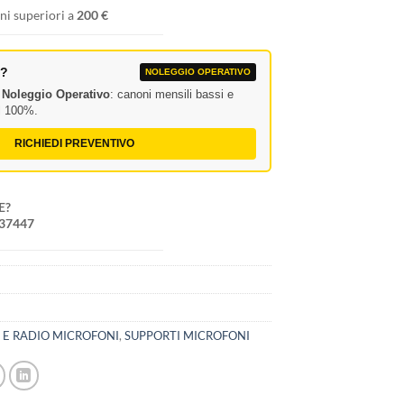
ni superiori a
200 €
A?
NOLEGGIO OPERATIVO
l
Noleggio Operativo
: canoni mensili bassi e
al 100%.
RICHIEDI PREVENTIVO
E?
237447
 E RADIO MICROFONI
,
SUPPORTI MICROFONI