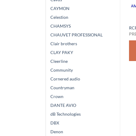
CAYMON
Celestion
CHAMSYS
RCF MD 7600
RCF AC MIC DK
RC
PREZZO SU RICHIESTA
PREZZO SU RICHIESTA
PR
CHAUVET PROFESSIONAL
Clair brothers
RICHIEDI
RICHIEDI
CLAY PAKY
PREVENTIVO
PREVENTIVO
Cleerline
Community
Cornered audio
Countryman
Crown
DANTE AVIO
dB Technologies
DBX
Denon