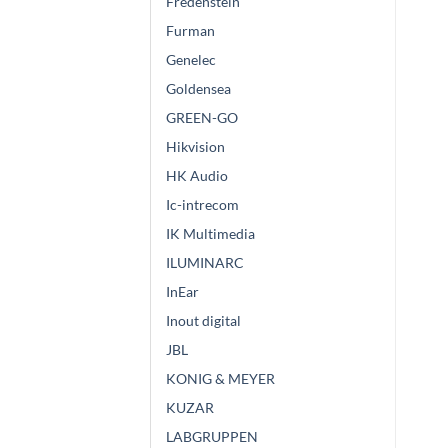
Fredenstein
Furman
Genelec
Goldensea
GREEN-GO
Hikvision
HK Audio
Ic-intrecom
IK Multimedia
ILUMINARC
InEar
Inout digital
JBL
KONIG & MEYER
KUZAR
LABGRUPPEN