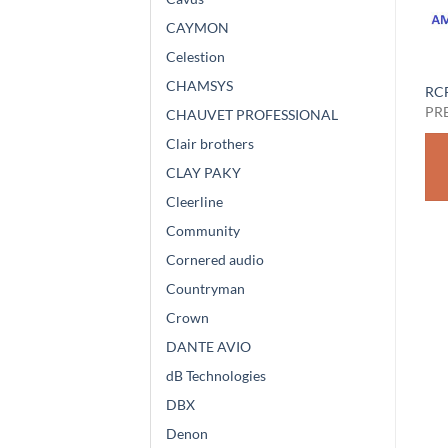
CAYMON
Celestion
CHAMSYS
RCF TD 60
RCF AR 1050
RC
PREZZO SU RICHIESTA
PREZZO SU RICHIESTA
PR
CHAUVET PROFESSIONAL
Clair brothers
RICHIEDI
RICHIEDI
CLAY PAKY
PREVENTIVO
PREVENTIVO
Cleerline
Community
Cornered audio
Countryman
Crown
DANTE AVIO
dB Technologies
DBX
Denon