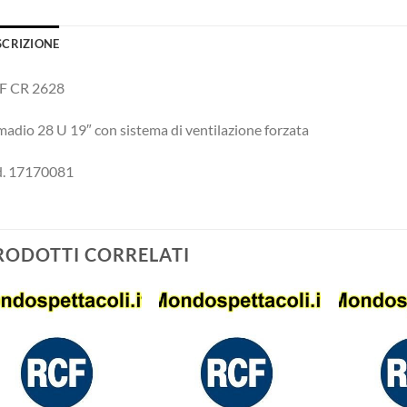
SCRIZIONE
F CR 2628
adio 28 U 19″ con sistema di ventilazione forzata
d. 17170081
RODOTTI CORRELATI