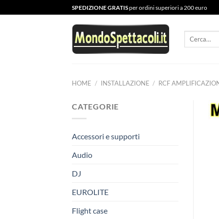
Salta
SPEDIZIONE GRATIS
per ordini superiori a 200 euro
ai
contenuti
Cerca:
HOME
/
INSTALLAZIONE
/
RCF AMPLIFICAZIO
CATEGORIE
Accessori e supporti
Audio
DJ
EUROLITE
Flight case