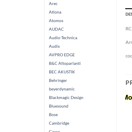
Arec
Atlona
DE
Atomos
RC
AUDAC
Audio-Technica
Arm
Audix
AVPRO EDGE
co
B&C Altoparlanti
BEC AKUSTIK
Behringer
P
beyerdynamic
Blackmagic Design
Bluesound
Bose
Cambridge
Cavus