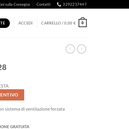
oni sulla Consegna
Contatti
3292237447
RTE
0
ACCEDI
CARRELLO /
0,00
€
28
ESTA
VENTIVO
n sistema di ventilazione forzata
IONE GRATUITA