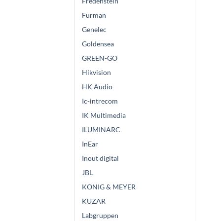
Fredenstein
Furman
Genelec
Goldensea
GREEN-GO
Hikvision
HK Audio
Ic-intrecom
IK Multimedia
ILUMINARC
InEar
Inout digital
JBL
KONIG & MEYER
KUZAR
Labgruppen