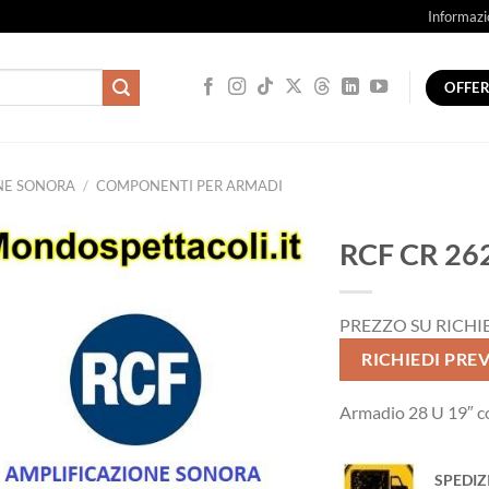
Informazi
OFFE
NE SONORA
/
COMPONENTI PER ARMADI
RCF CR 26
PREZZO SU RICHI
RICHIEDI PRE
Armadio 28 U 19″ co
SPEDIZ