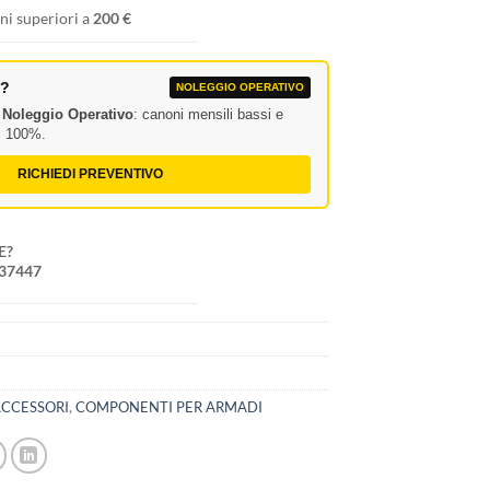
ni superiori a
200 €
A?
NOLEGGIO OPERATIVO
l
Noleggio Operativo
: canoni mensili bassi e
al 100%.
RICHIEDI PREVENTIVO
E?
237447
ACCESSORI
,
COMPONENTI PER ARMADI