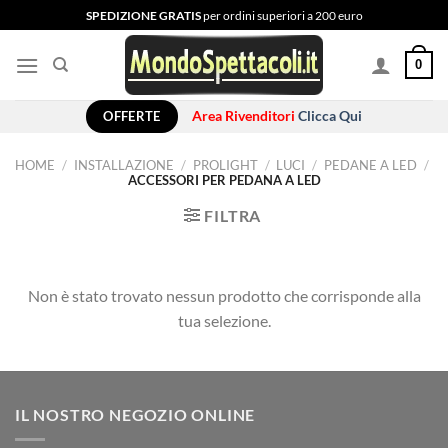
Salta
SPEDIZIONE GRATIS
per ordini superiori a 200 euro
ai
contenuti
0
OFFERTE
Area Rivenditori
Clicca Qui
HOME
/
INSTALLAZIONE
/
PROLIGHT
/
LUCI
/
PEDANE A LED
/
ACCESSORI PER PEDANA A LED
FILTRA
Non è stato trovato nessun prodotto che corrisponde alla
tua selezione.
IL NOSTRO NEGOZIO ONLINE