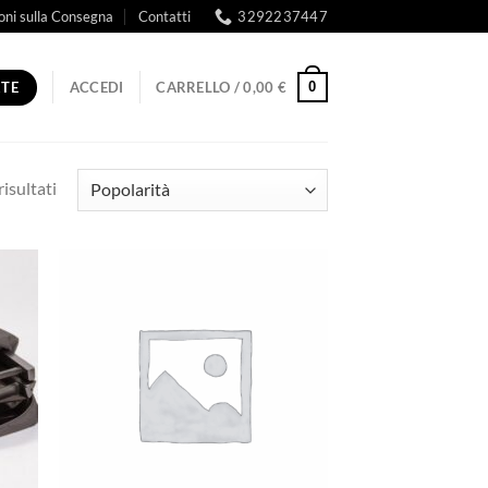
oni sulla Consegna
Contatti
3292237447
RTE
0
ACCEDI
CARRELLO /
0,00
€
Popolarità
risultati