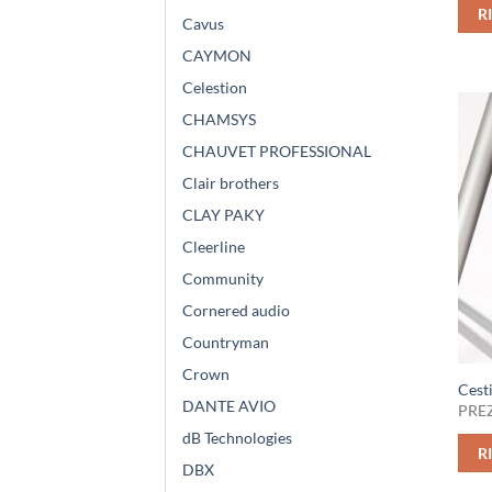
R
Cavus
CAYMON
Celestion
CHAMSYS
CHAUVET PROFESSIONAL
Clair brothers
CLAY PAKY
Cleerline
Community
Cornered audio
Countryman
Crown
Cesti
DANTE AVIO
PREZ
dB Technologies
R
DBX