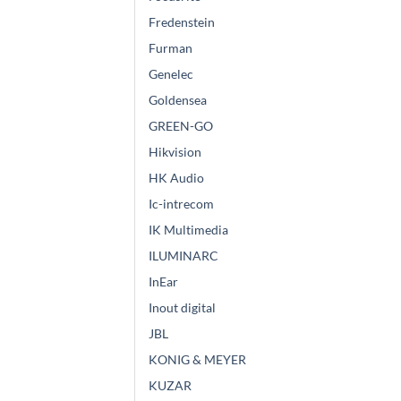
Fredenstein
Furman
Genelec
Goldensea
GREEN-GO
Hikvision
HK Audio
Ic-intrecom
IK Multimedia
ILUMINARC
InEar
Inout digital
JBL
KONIG & MEYER
KUZAR