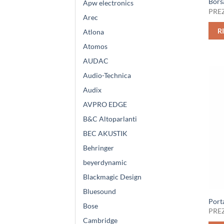
Bors
Apw electronics
PREZ
Arec
R
Atlona
Atomos
AUDAC
Audio-Technica
Audix
AVPRO EDGE
B&C Altoparlanti
BEC AKUSTIK
Behringer
beyerdynamic
Blackmagic Design
Bluesound
Port
Bose
PREZ
Cambridge