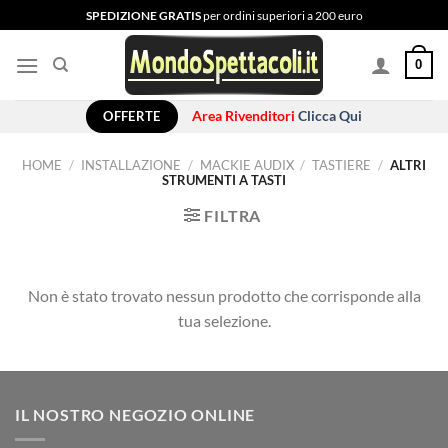
Salta
SPEDIZIONE GRATIS
per ordini superiori a 200 euro
ai
contenuti
0
OFFERTE
Area Rivenditori
Clicca Qui
HOME
/
INSTALLAZIONE
/
MACKIE AUDIX
/
TASTIERE
/
ALTRI
STRUMENTI A TASTI
FILTRA
Non è stato trovato nessun prodotto che corrisponde alla
tua selezione.
IL NOSTRO NEGOZIO ONLINE