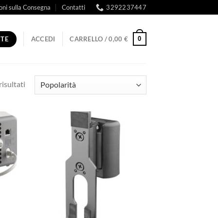
oni sulla Consegna
Contatti
3292237447
RTE
0
ACCEDI
CARRELLO /
0,00
€
Popolarità
risultati