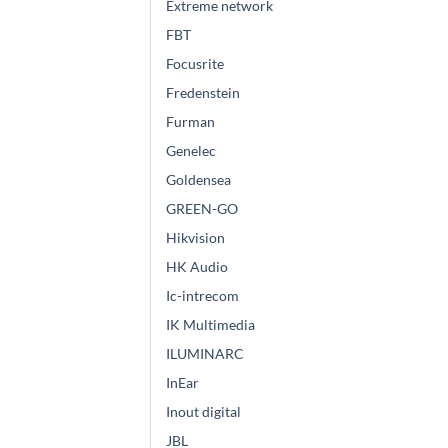
Extreme network
FBT
Focusrite
Fredenstein
Furman
Genelec
Goldensea
GREEN-GO
Hikvision
HK Audio
Ic-intrecom
IK Multimedia
ILUMINARC
InEar
Inout digital
JBL