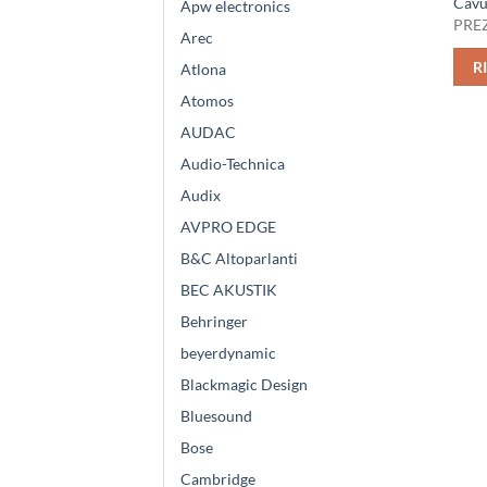
Cav
Apw electronics
PREZ
Arec
R
Atlona
Atomos
AUDAC
Audio-Technica
Audix
AVPRO EDGE
B&C Altoparlanti
BEC AKUSTIK
Behringer
beyerdynamic
Blackmagic Design
Bluesound
Bose
Cambridge