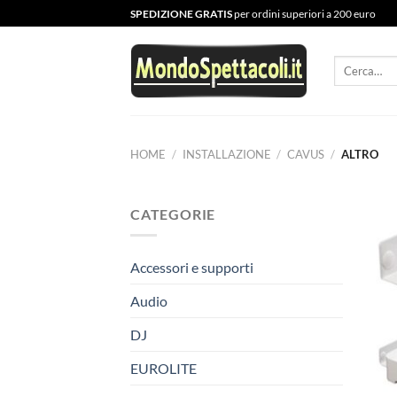
Salta
SPEDIZIONE GRATIS
per ordini superiori a 200 euro
ai
contenuti
Cerca:
HOME
/
INSTALLAZIONE
/
CAVUS
/
ALTRO
CATEGORIE
Accessori e supporti
Audio
DJ
EUROLITE