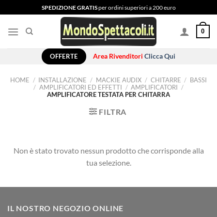
Salta
SPEDIZIONE GRATIS
per ordini superiori a 200 euro
ai
contenuti
0
OFFERTE
Area Rivenditori
Clicca Qui
HOME
/
INSTALLAZIONE
/
MACKIE AUDIX
/
CHITARRE
/
BASSI
/
AMPLIFICATORI ED EFFETTI
/
AMPLIFICATORI
/
AMPLIFICATORE TESTATA PER CHITARRA
FILTRA
Non è stato trovato nessun prodotto che corrisponde alla
tua selezione.
IL NOSTRO NEGOZIO ONLINE