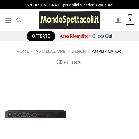
Salta
SPEDIZIONE GRATIS
per ordini superiori a 200 euro
ai
contenuti
0
OFFERTE
Area Rivenditori
Clicca Qui
HOME
/
INSTALLAZIONE
/
DENON
/
AMPLIFICATORI
FILTRA