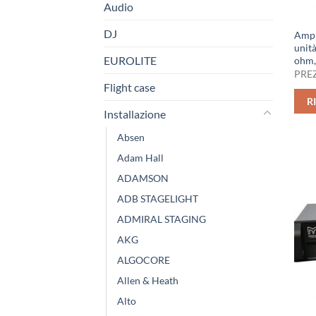
Audio
DJ
Ampli
unità
EUROLITE
ohm,
PREZ
Flight case
R
Installazione
Absen
Adam Hall
ADAMSON
ADB STAGELIGHT
ADMIRAL STAGING
AKG
ALGOCORE
Allen & Heath
Alto