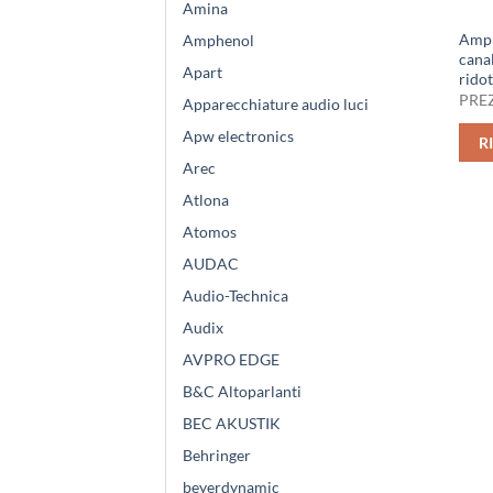
Amina
Ampli
Amphenol
canal
Apart
ridot
PREZ
Apparecchiature audio luci
Apw electronics
R
Arec
Atlona
Atomos
AUDAC
Audio-Technica
Audix
AVPRO EDGE
B&C Altoparlanti
BEC AKUSTIK
Behringer
beyerdynamic