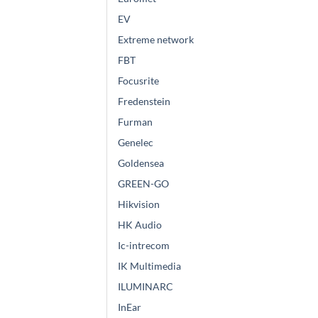
EV
Extreme network
FBT
Focusrite
Fredenstein
Furman
Genelec
Goldensea
GREEN-GO
Hikvision
HK Audio
Ic-intrecom
IK Multimedia
ILUMINARC
InEar