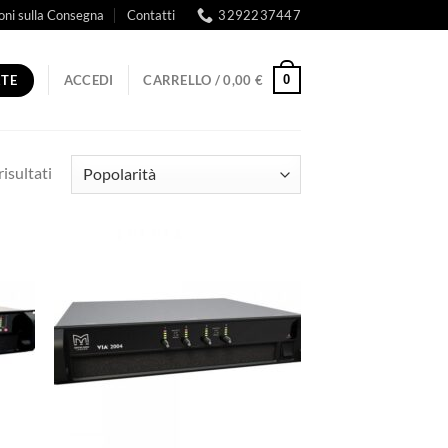
oni sulla Consegna
Contatti
3292237447
RTE
0
ACCEDI
CARRELLO /
0,00
€
Popolarità
risultati