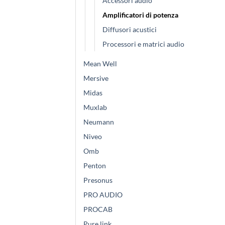
Accessori audio
Amplificatori di potenza
Diffusori acustici
Processori e matrici audio
Mean Well
Mersive
Midas
Muxlab
Neumann
Niveo
Omb
Penton
Presonus
PRO AUDIO
PROCAB
Pure link