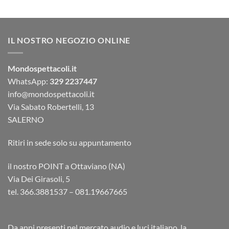
IL NOSTRO NEGOZIO ONLINE
Mondospettacoli.it
WhatsApp:
329 2237447
info@mondospettacoli.it
Via Sabato Robertelli, 13
SALERNO
Ritiri in sede solo su appuntamento
il nostro POINT a Ottaviano (NA)
Via Dei Girasoli, 5
tel. 366.3881537 – 081.19667665
Da anni presenti nel mercato audio e luci italiano, la