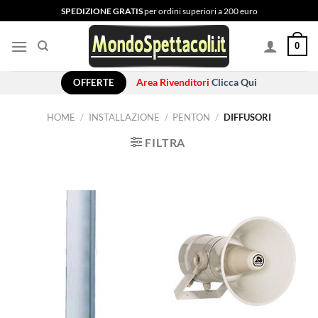
Salta
SPEDIZIONE GRATIS
per ordini superiori a 200 euro
ai
contenuti
0
OFFERTE
Area Rivenditori
Clicca Qui
HOME
/
INSTALLAZIONE
/
PENTON
/
DIFFUSORI
FILTRA