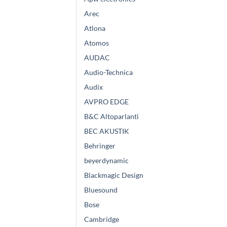
Arec
Atlona
Atomos
AUDAC
Audio-Technica
Audix
AVPRO EDGE
B&C Altoparlanti
BEC AKUSTIK
Behringer
beyerdynamic
Blackmagic Design
Bluesound
Bose
Cambridge