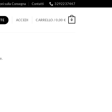
oni sulla Consegna
Contatti
3292237447
RTE
0
ACCEDI
CARRELLO /
0,00
€
e.