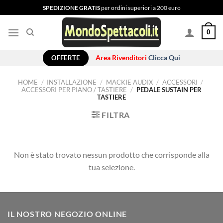
Salta
SPEDIZIONE GRATIS
per ordini superiori a 200 euro
ai
contenuti
0
OFFERTE
Area Rivenditori
Clicca Qui
HOME
/
INSTALLAZIONE
/
MACKIE AUDIX
/
ACCESSORI
/
ACCESSORI PER PIANO / TASTIERE
/
PEDALE SUSTAIN PER
TASTIERE
FILTRA
Non è stato trovato nessun prodotto che corrisponde alla
tua selezione.
IL NOSTRO NEGOZIO ONLINE