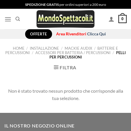
Salta
SPEDIZIONE GRATIS
per ordini superiori a 200 euro
ai
contenuti
0
OFFERTE
Area Rivenditori
Clicca Qui
HOME
/
INSTALLAZIONE
/
MACKIE AUDIX
/
BATTERIE E
PERCUSSIONI
/
ACCESSORI PER BATTERIA / PERCUSSIONI
/
PELLI
PER PERCUSSIONI
FILTRA
Non è stato trovato nessun prodotto che corrisponde alla
tua selezione.
IL NOSTRO NEGOZIO ONLINE