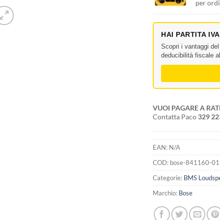
per ordi
HAI PARTITA IV
Scopri i vantaggi de
deducibilità fiscale 
VUOI PAGARE A RAT
Contatta Paco
329 2
EAN:
N/A
COD:
bose-841160-0
Categorie:
BMS Loudspe
Marchio:
Bose