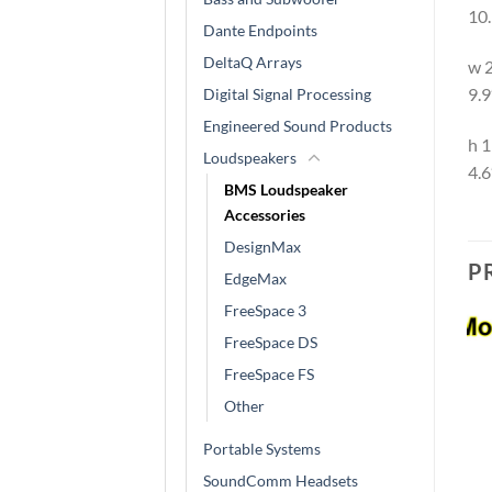
10.
Dante Endpoints
DeltaQ Arrays
w 
9.9
Digital Signal Processing
Engineered Sound Products
h 
Loudspeakers
4.6
BMS Loudspeaker
Accessories
DesignMax
P
EdgeMax
FreeSpace 3
FreeSpace DS
FreeSpace FS
Other
Portable Systems
SoundComm Headsets