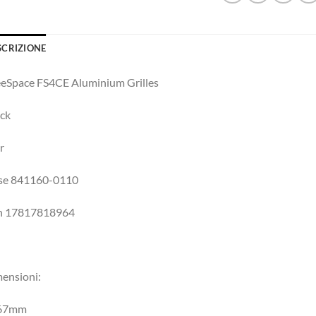
SCRIZIONE
eSpace FS4CE Aluminium Grilles
ck
r
se 841160-0110
n 17817818964
ensioni:
267mm