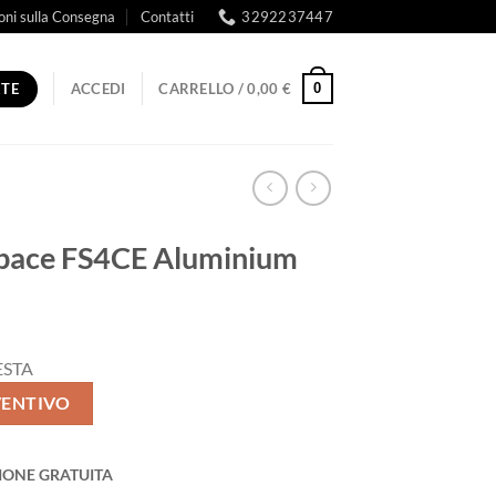
oni sulla Consegna
Contatti
3292237447
RTE
0
ACCEDI
CARRELLO /
0,00
€
pace FS4CE Aluminium
ESTA
VENTIVO
IONE GRATUITA