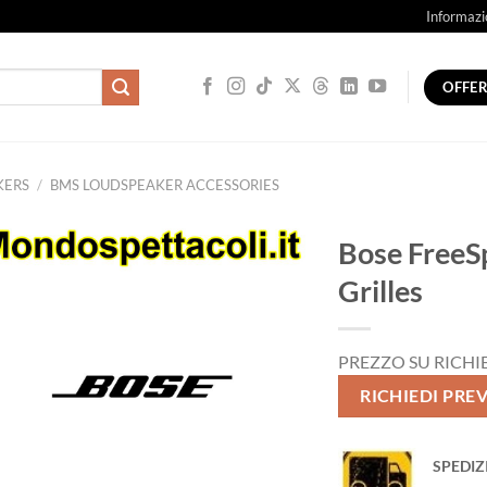
Informazi
OFFE
KERS
/
BMS LOUDSPEAKER ACCESSORIES
Bose FreeS
Grilles
PREZZO SU RICHI
RICHIEDI PRE
SPEDIZ