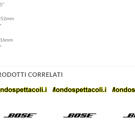
5″
252mm
″
116mm
″
RODOTTI CORRELATI