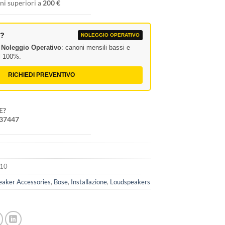
ni superiori a
200 €
A?
NOLEGGIO OPERATIVO
l
Noleggio Operativo
: canoni mensili bassi e
al 100%.
RICHIEDI PREVENTIVO
E?
237447
110
aker Accessories
,
Bose
,
Installazione
,
Loudspeakers