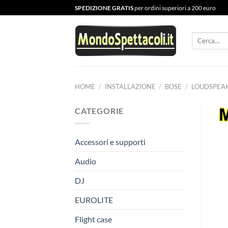
Salta
SPEDIZIONE GRATIS
per ordini superiori a 200 euro
ai
contenuti
Cerca:
HOME
/
INSTALLAZIONE
/
BOSE
/
LOUDSPEA
CATEGORIE
Accessori e supporti
Audio
DJ
EUROLITE
Flight case