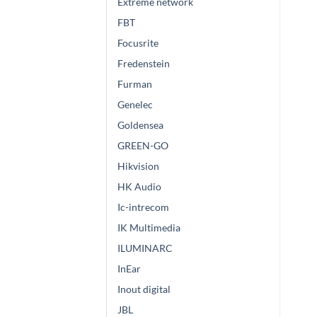
Extreme network
FBT
Focusrite
Fredenstein
Furman
Genelec
Goldensea
GREEN-GO
Hikvision
HK Audio
Ic-intrecom
IK Multimedia
ILUMINARC
InEar
Inout digital
JBL