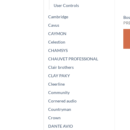
User Controls
Cambridge
Bose FreeSpace FS4CE
Bose FreeSpace FS4CE Black
Bos
White
PREZZO SU RICHIESTA
PR
Cavus
PREZZO SU RICHIESTA
CAYMON
RICHIEDI
RICHIEDI
Celestion
PREVENTIVO
PREVENTIVO
CHAMSYS
CHAUVET PROFESSIONAL
Clair brothers
CLAY PAKY
Cleerline
Community
Cornered audio
Countryman
Crown
DANTE AVIO