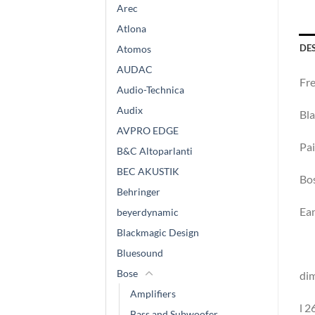
Arec
Atlona
DE
Atomos
AUDAC
Fre
Audio-Technica
Audix
Bla
AVPRO EDGE
Pai
B&C Altoparlanti
BEC AKUSTIK
Bo
Behringer
Ea
beyerdynamic
Blackmagic Design
Bluesound
Bose
dim
Amplifiers
l 
Bass and Subwoofer