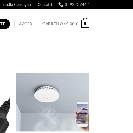
oni sulla Consegna
Contatti
3292237447
RTE
0
ACCEDI
CARRELLO /
0,00
€