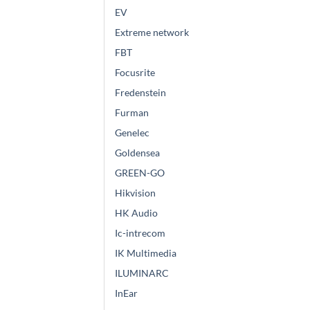
EV
Extreme network
FBT
Focusrite
Fredenstein
Furman
Genelec
Goldensea
GREEN-GO
Hikvision
HK Audio
Ic-intrecom
IK Multimedia
ILUMINARC
InEar