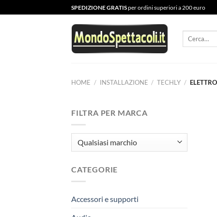
Salta
SPEDIZIONE GRATIS
per ordini superiori a 200 euro
ai
contenuti
Cerca:
HOME
/
INSTALLAZIONE
/
TECHLY
/
ELETTRO
FILTRA PER MARCA
CATEGORIE
Accessori e supporti