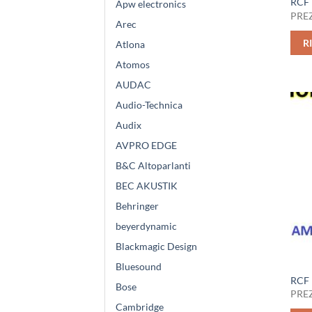
RCF 
Apw electronics
PREZ
Arec
R
Atlona
Atomos
AUDAC
Audio-Technica
Audix
AVPRO EDGE
B&C Altoparlanti
BEC AKUSTIK
Behringer
beyerdynamic
Blackmagic Design
Bluesound
RCF 
Bose
PREZ
Cambridge