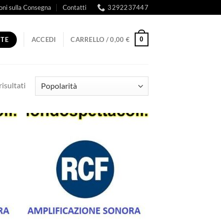
oni sulla Consegna
Contatti
3292237447
RTE
0
ACCEDI
CARRELLO /
0,00
€
Popolarità
risultati