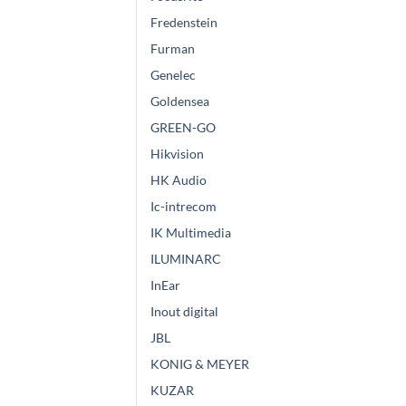
Fredenstein
Furman
Genelec
Goldensea
GREEN-GO
Hikvision
HK Audio
Ic-intrecom
IK Multimedia
ILUMINARC
InEar
Inout digital
JBL
KONIG & MEYER
KUZAR