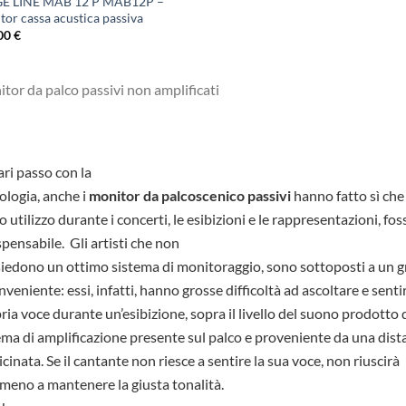
E LINE MAB 12 P MAB12P –
tor cassa acustica passiva
00
€
tor da palco passivi non amplificati
ari passo con la
ologia, anche i
monitor da palcoscenico passivi
hanno fatto sì che
oro utilizzo durante i concerti, le esibizioni e le rappresentazioni, fos
spensabile.
Gli artisti che non
iedono un ottimo sistema di monitoraggio, sono sottoposti a un g
nveniente: essi, infatti, hanno grosse difficoltà ad ascoltare e sentir
ria voce durante un’esibizione, sopra il livello del suono prodotto 
ema di amplificazione presente sul palco e proveniente da una dist
icinata. Se il cantante non riesce a sentire la sua voce, non riuscirà
eno a mantenere la giusta tonalità.