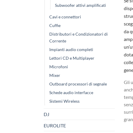
Se si
Subwoofer attivi amplificati
disp
stru
Cavi e connettori
sceg
Cuffie
da q
Distributori e Condizionatori di
ampl
Corrente
un’u
Impianti audio completi
dota
Lettori CD e Multiplayer
coll
Microfoni
gene
Mixer
Gli 
Outboard processori di segnale
anch
Schede audio interfacce
temp
Sistemi Wireless
senz
surr
DJ
gran
EUROLITE