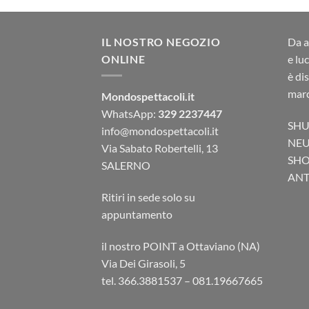
IL NOSTRO NEGOZIO
Da a
ONLINE
e lu
è di
marc
Mondospettacoli.it
WhatsApp:
329 2237447
SHU
info@mondospettacoli.it
NEU
Via Sabato Robertelli, 13
SHO
SALERNO
ANTA
Ritiri in sede solo su
appuntamento
il nostro POINT a Ottaviano (NA)
Via Dei Girasoli, 5
tel. 366.3881537 – 081.19667665