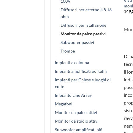
STAG
100V
moni
Diffusori per esterno 4 8 16
149,
ohm
Diffusori per istallazione
Moni
Monitor da palco passivi
Subwoofer passivi
Trombe
Di p
Impianti a colonna
tecn
Impianti amplificati portatili
il l
indi
Impianti per Chiese e luoghi di
culto
poss
inco
Impianto Line Array
prop
Megafoni
sist
Monitor da palco attivi
ravv
Monitor da studio attivi
nemm
Subwoofer amplificati hifi