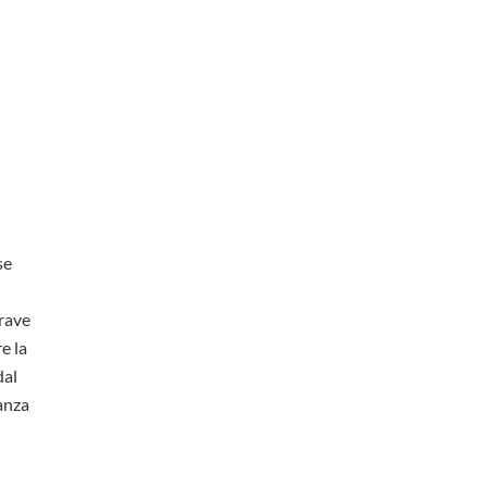
se
rave
e la
dal
anza