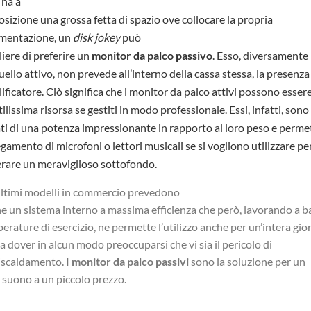
 ha a
osizione una grossa fetta di spazio ove collocare la propria
mentazione, un
disk jokey
può
liere di preferire un
monitor da palco passivo
. Esso, diversamente
uello attivo, non prevede all’interno della cassa stessa, la presenza
ificatore. Ciò significa che i monitor da palco attivi possono esser
tilissima risorsa se gestiti in modo professionale. Essi, infatti, sono
ti di una potenza impressionante in rapporto al loro peso e perme
egamento di microfoni o lettori musicali se si vogliono utilizzare pe
rare un meraviglioso sottofondo.
ultimi modelli in commercio prevedono
e un sistema interno a massima efficienza che però, lavorando a b
erature di esercizio, ne permette l’utilizzo anche per un’intera gio
a dover in alcun modo preoccuparsi che vi sia il pericolo di
iscaldamento. I
monitor da palco passivi
sono la soluzione per un
 suono a un piccolo prezzo.