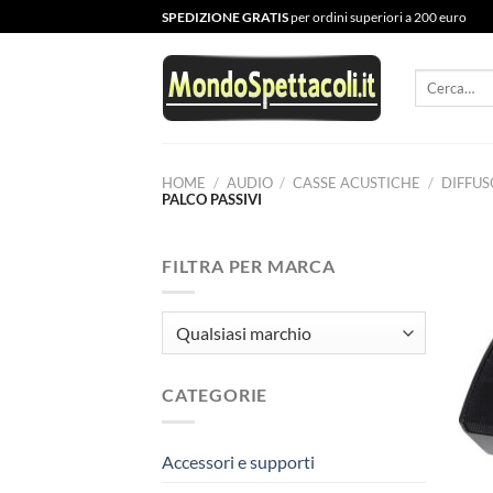
Salta
SPEDIZIONE GRATIS
per ordini superiori a 200 euro
ai
contenuti
Cerca:
HOME
/
AUDIO
/
CASSE ACUSTICHE
/
DIFFUS
PALCO PASSIVI
FILTRA PER MARCA
CATEGORIE
Accessori e supporti