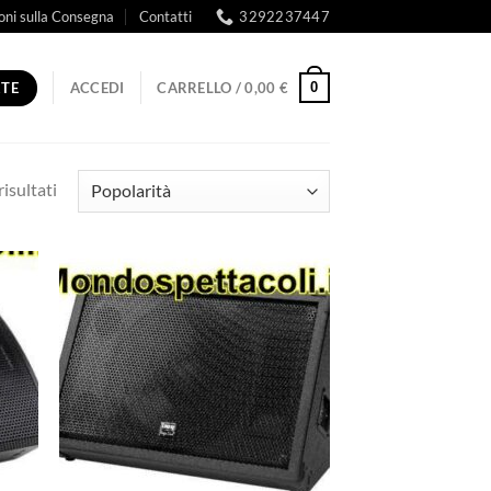
oni sulla Consegna
Contatti
3292237447
RTE
0
ACCEDI
CARRELLO /
0,00
€
Popolarità
risultati