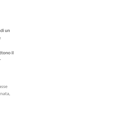
 di un
e
ttono il
r
asse
rnata,