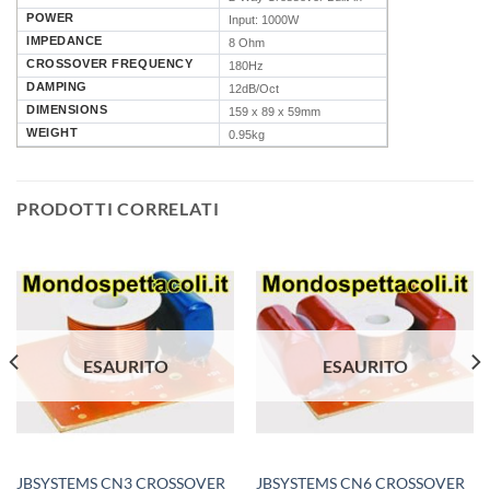
POWER
Input: 1000W
IMPEDANCE
8 Ohm
CROSSOVER FREQUENCY
180Hz
DAMPING
12dB/Oct
DIMENSIONS
159 x 89 x 59mm
WEIGHT
0.95kg
PRODOTTI CORRELATI
ESAURITO
ESAURITO
JBSYSTEMS CN3 CROSSOVER
JBSYSTEMS CN6 CROSSOVER