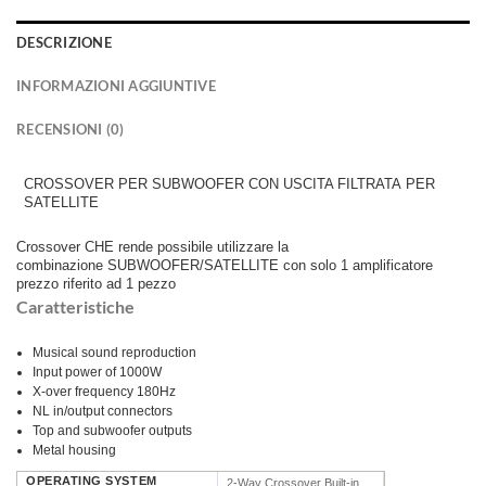
DESCRIZIONE
INFORMAZIONI AGGIUNTIVE
RECENSIONI (0)
CROSSOVER PER SUBWOOFER CON USCITA FILTRATA PER
SATELLITE
Crossover CHE rende possibile utilizzare la
combinazione SUBWOOFER/SATELLITE con solo 1 amplificatore
prezzo riferito ad 1 pezzo
Caratteristiche
Musical sound reproduction
Input power of 1000W
X-over frequency 180Hz
NL in/output connectors
Top and subwoofer outputs
Metal housing
OPERATING SYSTEM
2-Way Crossover Built-in