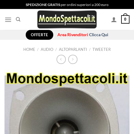
Salta
SPEDIZIONE GRATIS
per ordini superiori a 200 euro
ai
contenuti
0
OFFERTE
Area Rivenditori
Clicca Qui
HOME
/
AUDIO
/
ALTOPARLANTI
/
TWEETER