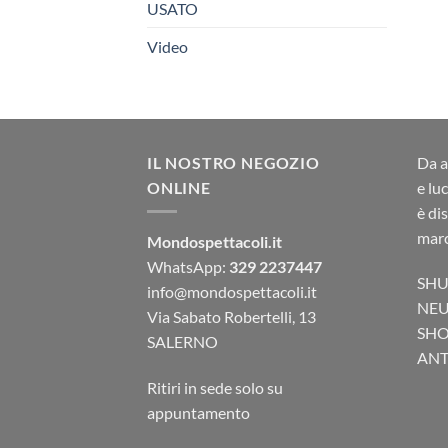
USATO
Video
IL NOSTRO NEGOZIO
Da a
ONLINE
e lu
è di
marc
Mondospettacoli.it
WhatsApp:
329 2237447
SHU
info@mondospettacoli.it
NEU
Via Sabato Robertelli, 13
SHO
SALERNO
ANTA
Ritiri in sede solo su
appuntamento