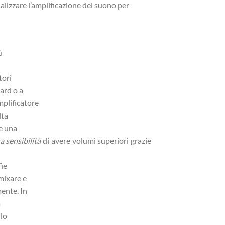
alizzare l’amplificazione del suono per
ù
tori
ard o a
mplificatore
lta
 e una
a sensibilità
di avere volumi superiori grazie
fie
mixare e
ente. In
a
llo