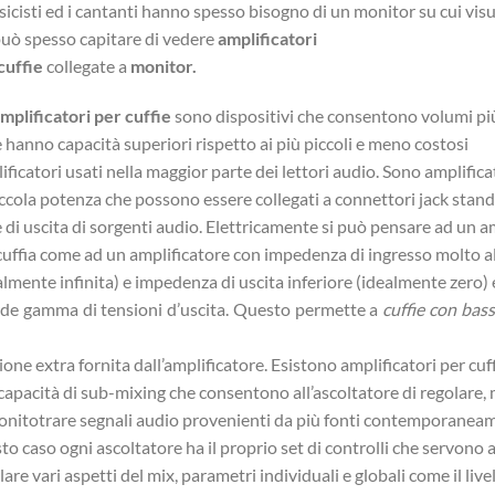
sicisti ed i cantanti hanno spesso bisogno di un monitor su cui visu
può spesso capitare di vedere
amplificatori
cuffie
collegate a
monitor.
mplificatori per cuffie
sono dispositivi che consentono volumi pi
 e hanno capacità superiori rispetto ai più piccoli e meno costosi
ificatori usati nella maggior parte dei lettori audio. Sono amplifica
iccola potenza che possono essere collegati a connettori jack stand
e di uscita di sorgenti audio. Elettricamente si può pensare ad un a
cuffia come ad un amplificatore con impedenza di ingresso molto a
almente infinita) e impedenza di uscita inferiore (idealmente zero)
de gamma di tensioni d’uscita. Questo permette a
cuffie con bass
ione extra fornita dall’amplificatore. Esistono amplificatori per cuf
capacità di sub-mixing che consentono all’ascoltatore di regolare, 
onitotrare segnali audio provenienti da più fonti contemporaneam
to caso ogni ascoltatore ha il proprio set di controlli che servono 
lare vari aspetti del mix, parametri individuali e globali come il live