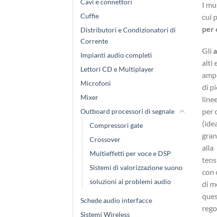
Cavi e connettori
I mu
Cuffie
cui 
per 
Distributori e Condizionatori di
Corrente
Gli
a
Impianti audio completi
alti
Lettori CD e Multiplayer
ampl
Microfoni
di p
Mixer
line
per 
Outboard processori di segnale
(ide
Compressori gate
gran
Crossover
alla
Multieffetti per voce e DSP
tens
Sistemi di valorizzazione suono
con 
soluzioni ai problemi audio
di m
ques
Schede audio interfacce
rego
Sistemi Wireless