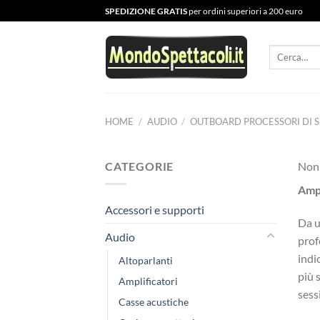
Salta
SPEDIZIONE GRATIS
per ordini superiori a 200 euro
ai
contenuti
Cerca:
HOME
/
AUDIO
/
OUTBOARD PROCESSORI DI 
CATEGORIE
Non 
Ampl
Accessori e supporti
Da u
Audio
prof
indi
Altoparlanti
più 
Amplificatori
sess
Casse acustiche