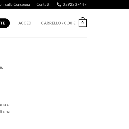
oni sulla Consegna
Contatti
3292237447
RTE
0
ACCEDI
CARRELLO /
0,00
€
e.
una o
di una