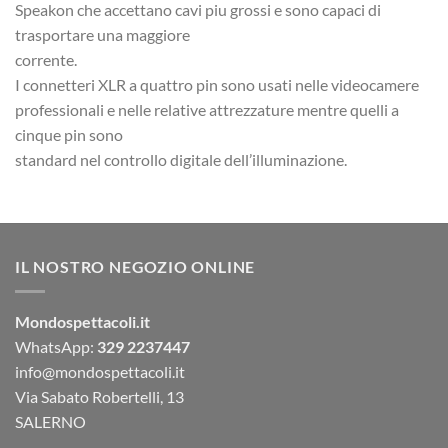
Speakon che accettano cavi piu grossi e sono capaci di
trasportare una maggiore
corrente.
I connetteri XLR a quattro pin sono usati nelle videocamere
professionali e nelle relative attrezzature mentre quelli a
cinque pin sono
standard nel controllo digitale dell’illuminazione.
IL NOSTRO NEGOZIO ONLINE
Mondospettacoli.it
WhatsApp:
329 2237447
info@mondospettacoli.it
Via Sabato Robertelli, 13
SALERNO