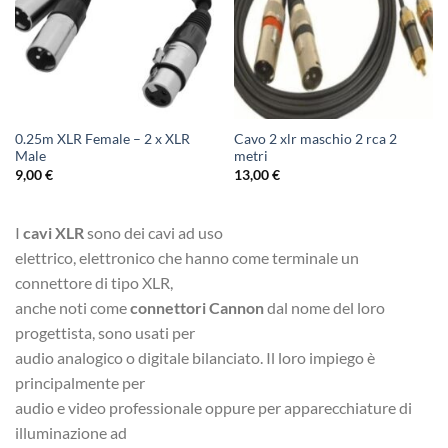
0.25m XLR Female – 2 x XLR
Cavo 2 xlr maschio 2 rca 2
Male
metri
9,00
€
13,00
€
I
cavi XLR
sono dei cavi ad uso
elettrico, elettronico che hanno come terminale un
connettore di tipo XLR,
anche noti come
connettori Cannon
dal nome del loro
progettista, sono usati per
audio analogico o digitale bilanciato. Il loro impiego è
principalmente per
audio e video professionale oppure per apparecchiature di
illuminazione ad