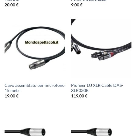
20,00
€
9,00
€
Cavo assemblato per microfono
Pioneer DJ XLR Cable DAS-
15 metri
XLR030R
19,00
€
119,00
€